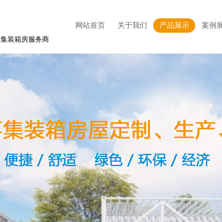
网站首页
关于我们
产品展示
案例
体集装箱房服务商