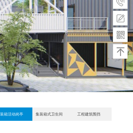
集装箱活动岗亭
集装箱式卫生间
工程建筑围挡